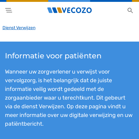
Dienst Verwijzen
Informatie voor patiënten
Wanneer uw zorgverlener u verwijst voor
vervolgzorg, is het belangrijk dat de juiste
informatie veilig wordt gedeeld met de
zorgaanbieder waar u terechtkunt. Dit gebeurt
via de dienst Verwijzen. Op deze pagina vindt u
meer informatie over uw digitale verwijzing en uw
patiëntbericht.